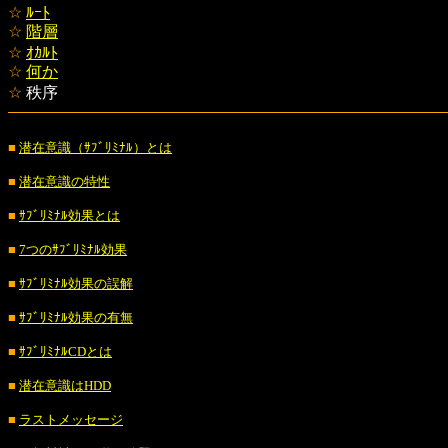
☆
ﾙｰﾄ
☆
階層
☆
ｵｶﾙﾄ
☆
何か
☆
秩序
■
潜在意識（ｻﾌﾞﾘﾐﾅﾙ）とは
■
潜在意識の特性
■
ｻﾌﾞﾘﾐﾅﾙ効果とは
■
7つのｻﾌﾞﾘﾐﾅﾙ効果
■
ｻﾌﾞﾘﾐﾅﾙ効果の誤解
■
ｻﾌﾞﾘﾐﾅﾙ効果の有無
■
ｻﾌﾞﾘﾐﾅﾙCDとは
■
潜在意識はHDD
■
ラストメッセージ