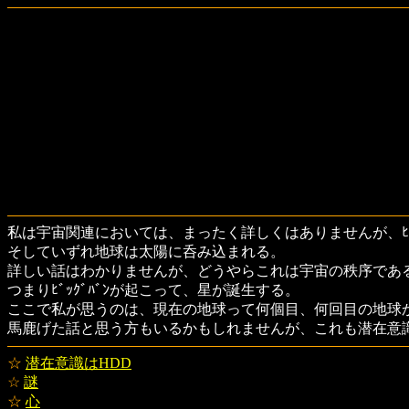
私は宇宙関連においては、まったく詳しくはありませんが、ﾋﾞ
そしていずれ地球は太陽に呑み込まれる。
詳しい話はわかりませんが、どうやらこれは宇宙の秩序であ
つまりﾋﾞｯｸﾞﾊﾞﾝが起こって、星が誕生する。
ここで私が思うのは、現在の地球って何個目、何回目の地球
馬鹿げた話と思う方もいるかもしれませんが、これも潜在意
☆
潜在意識はHDD
☆
謎
☆
心