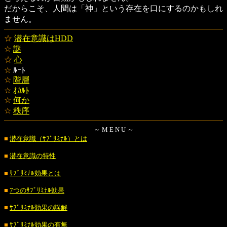
だからこそ、人間は「神」という存在を口にするのかもしれ
ません。
☆
潜在意識はHDD
☆
謎
☆
心
☆
ﾙｰﾄ
☆
階層
☆
ｵｶﾙﾄ
☆
何か
☆
秩序
～ M E N U ～
■
潜在意識（ｻﾌﾞﾘﾐﾅﾙ）とは
■
潜在意識の特性
■
ｻﾌﾞﾘﾐﾅﾙ効果とは
■
7つのｻﾌﾞﾘﾐﾅﾙ効果
■
ｻﾌﾞﾘﾐﾅﾙ効果の誤解
■
ｻﾌﾞﾘﾐﾅﾙ効果の有無