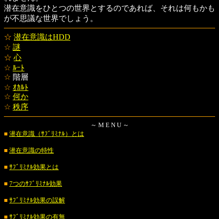
潜在意識をひとつの世界とするのであれば、それは何もかも
が不思議な世界でしょう。
☆
潜在意識はHDD
☆
謎
☆
心
☆
ﾙｰﾄ
☆
階層
☆
ｵｶﾙﾄ
☆
何か
☆
秩序
～ M E N U ～
■
潜在意識（ｻﾌﾞﾘﾐﾅﾙ）とは
■
潜在意識の特性
■
ｻﾌﾞﾘﾐﾅﾙ効果とは
■
7つのｻﾌﾞﾘﾐﾅﾙ効果
■
ｻﾌﾞﾘﾐﾅﾙ効果の誤解
■
ｻﾌﾞﾘﾐﾅﾙ効果の有無