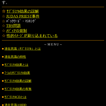
す。
☆
ｻﾌﾞﾘﾐﾅﾙ効果の誤解
☆
JUDAS PRIEST事件
☆
ﾊﾞｯｸﾜｰﾄﾞ・ﾏｽｷﾝｸﾞ
☆
TBS問題
☆
ﾒﾃﾞｨｱの規制
☆
性的ｲﾒｰｼﾞが刷り込まれている
～ M E N U ～
■
潜在意識（ｻﾌﾞﾘﾐﾅﾙ）とは
■
潜在意識の特性
■
ｻﾌﾞﾘﾐﾅﾙ効果とは
■
7つのｻﾌﾞﾘﾐﾅﾙ効果
■
ｻﾌﾞﾘﾐﾅﾙ効果の誤解
■
ｻﾌﾞﾘﾐﾅﾙ効果の有無
■
ｻﾌﾞﾘﾐﾅﾙCDとは
■
潜在意識はHDD