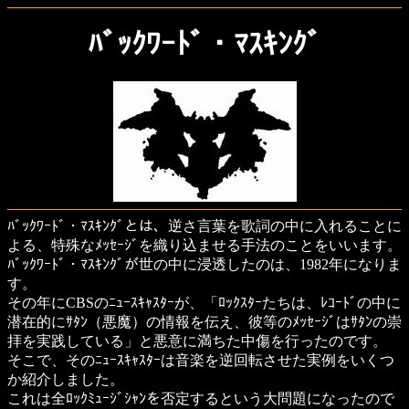
ﾊﾞｯｸﾜｰﾄﾞ・ﾏｽｷﾝｸﾞ
ﾊﾞｯｸﾜｰﾄﾞ・ﾏｽｷﾝｸﾞとは、逆さ言葉を歌詞の中に入れることに
よる、特殊なﾒｯｾｰｼﾞを織り込ませる手法のことをいいます。
ﾊﾞｯｸﾜｰﾄﾞ・ﾏｽｷﾝｸﾞが世の中に浸透したのは、1982年になりま
す。
その年にCBSのﾆｭｰｽｷｬｽﾀｰが、「ﾛｯｸｽﾀｰたちは、ﾚｺｰﾄﾞの中に
潜在的にｻﾀﾝ（悪魔）の情報を伝え、彼等のﾒｯｾｰｼﾞはｻﾀﾝの崇
拝を実践している」と悪意に満ちた中傷を行ったのです。
そこで、そのﾆｭｰｽｷｬｽﾀｰは音楽を逆回転させた実例をいくつ
か紹介しました。
これは全ﾛｯｸﾐｭｰｼﾞｼｬﾝを否定するという大問題になったので